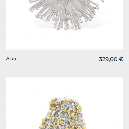
Anu
329,00
329,00
€
€