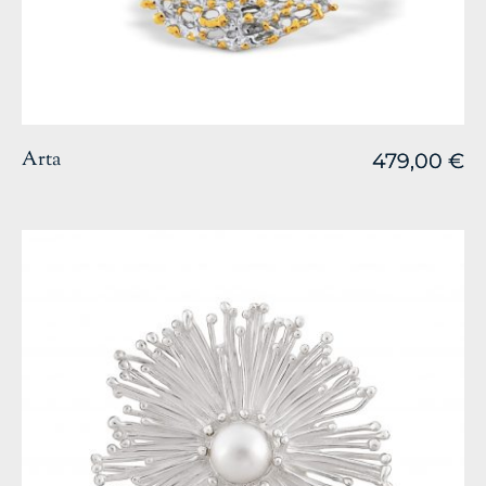
Arta
479,00
479,00
€
€