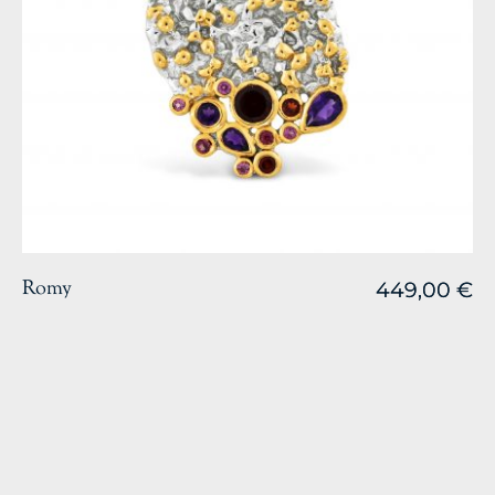
Romy
449,00
449,00
€
€